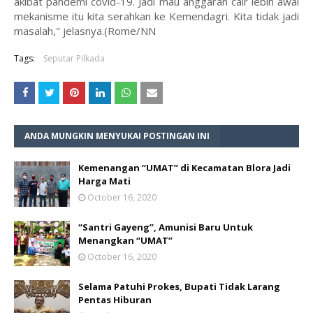
akibat pandemi covid-19. Jadi mau anggaran cair lebih awal
mekanisme itu kita serahkan ke Kemendagri. Kita tidak jadi
masalah," jelasnya.(Rome/NN
Tags:
Seputar Pilkada
ANDA MUNGKIN MENYUKAI POSTINGAN INI
Kemenangan “UMAT” di Kecamatan Blora Jadi
Harga Mati
October 16, 2020
“Santri Gayeng”, Amunisi Baru Untuk
Menangkan “UMAT”
October 16, 2020
Selama Patuhi Prokes, Bupati Tidak Larang
Pentas Hiburan