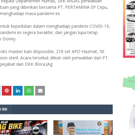
ai Kepala Departemen Humas, SKK MIGAS perwakilan
uan yang diberikan bersama PT. PERTAMINA EP Cepu,
 menghadapi masa pandemi ini.
bentuk kepedulian dalam menghadapi pandemi COVID-19,
andemi ini segera berakhir, dan jangan lupa tetap
ap Donny.
boks masker kain dispossble, 218 set APD Hazmat, 50
steril. Acara tersebut diikuti oleh perwakilan dari PT.
ejabat dari DKK Blora.(Ag
 INI