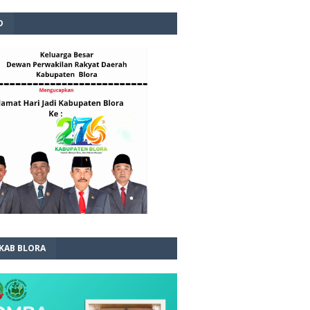
D
 KAB BLORA