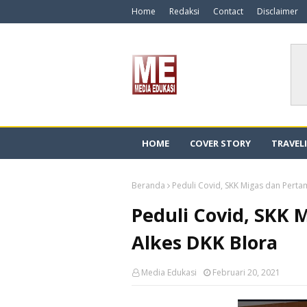
Home
Redaksi
Contact
Disclaimer
HOME
COVER STORY
TRAVEL
Beranda
Peduli Covid, SKK Migas dan Perta
Peduli Covid, SKK 
Alkes DKK Blora
Media Edukasi
Februari 20, 2021