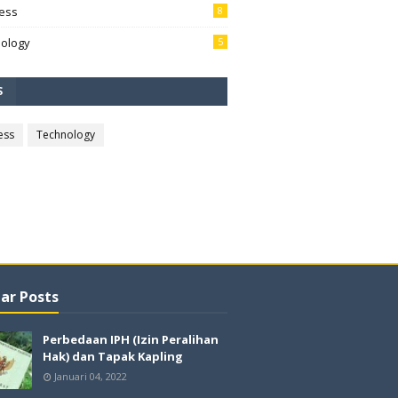
ess
8
ology
5
S
ess
Technology
ar Posts
Perbedaan IPH (Izin Peralihan
Hak) dan Tapak Kapling
Januari 04, 2022