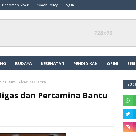
Pedoman Siber
Privacy Policy
Log In
ING
BUDAYA
KESEHATAN
PENDIDIKAN
OPINI
SER
mina Bantu Alkes DKK Blora
SOCI
Migas dan Pertamina Bantu