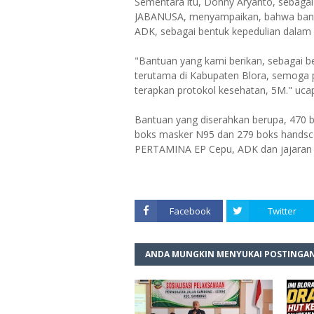
Sementara itu, Donny Aryanto, sebag
JABANUSA, menyampaikan, bahwa bant
ADK, sebagai bentuk kepedulian dalam
"Bantuan yang kami berikan, sebagai 
terutama di Kabupaten Blora, semoga p
terapkan protokol kesehatan, 5M." uc
Bantuan yang diserahkan berupa, 470 
boks masker N95 dan 279 boks handscoon 
PERTAMINA EP Cepu, ADK dan jajaran p
Facebook
Twitter
ANDA MUNGKIN MENYUKAI POSTINGAN