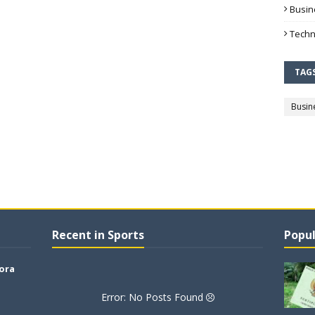
Busin
Techn
TAG
Busin
Recent in Sports
Popul
lora
Error: No Posts Found