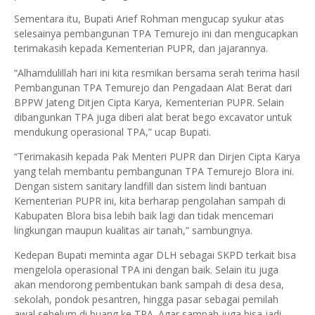
Sementara itu, Bupati Arief Rohman mengucap syukur atas
selesainya pembangunan TPA Temurejo ini dan mengucapkan
terimakasih kepada Kementerian PUPR, dan jajarannya.
“Alhamdulillah hari ini kita resmikan bersama serah terima hasil
Pembangunan TPA Temurejo dan Pengadaan Alat Berat dari
BPPW Jateng Ditjen Cipta Karya, Kementerian PUPR. Selain
dibangunkan TPA juga diberi alat berat bego excavator untuk
mendukung operasional TPA,” ucap Bupati.
“Terimakasih kepada Pak Menteri PUPR dan Dirjen Cipta Karya
yang telah membantu pembangunan TPA Temurejo Blora ini.
Dengan sistem sanitary landfill dan sistem lindi bantuan
Kementerian PUPR ini, kita berharap pengolahan sampah di
Kabupaten Blora bisa lebih baik lagi dan tidak mencemari
lingkungan maupun kualitas air tanah,” sambungnya.
Kedepan Bupati meminta agar DLH sebagai SKPD terkait bisa
mengelola operasional TPA ini dengan baik. Selain itu juga
akan mendorong pembentukan bank sampah di desa desa,
sekolah, pondok pesantren, hingga pasar sebagai pemilah
awal sebelum di buang ke TPA. Agar sampah juga bisa jadi