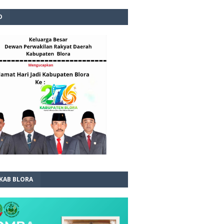
D
 KAB BLORA