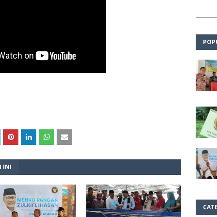
POP
 INI
CAT