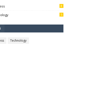
ess
8
ology
5
S
ess
Technology