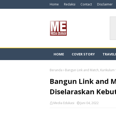
Home
Redaksi
Contact
Disclaimer
HOME
COVER STORY
TRAVEL
Beranda
Bangun Link and Match, Kurikulum 
Bangun Link and M
Diselaraskan Kebu
Media Edukasi
Juni 04, 2022