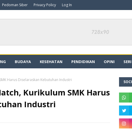
Pedoman Siber
Privacy Policy
Log In
ING
BUDAYA
KESEHATAN
PENDIDIKAN
OPINI
SER
SMK Harus Diselaraskan Kebutuhan Industri
SOCI
atch, Kurikulum SMK Harus
tuhan Industri