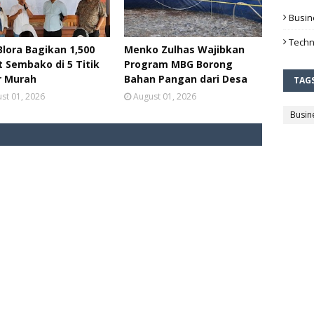
Busin
Techn
lora Bagikan 1,500
Menko Zulhas Wajibkan
 Sembako di 5 Titik
Program MBG Borong
r Murah
Bahan Pangan dari Desa
TAG
st 01, 2026
August 01, 2026
Busin