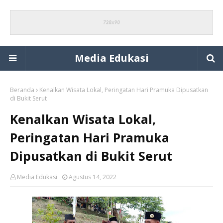
Media Edukasi
Beranda
Kenalkan Wisata Lokal, Peringatan Hari Pramuka Dipusatkan
di Bukit Serut
Kenalkan Wisata Lokal,
Peringatan Hari Pramuka
Dipusatkan di Bukit Serut
Media Edukasi
Agustus 14, 2022