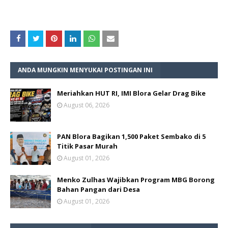
ANDA MUNGKIN MENYUKAI POSTINGAN INI
Meriahkan HUT RI, IMI Blora Gelar Drag Bike
August 06, 2026
PAN Blora Bagikan 1,500 Paket Sembako di 5
Titik Pasar Murah
August 01, 2026
Menko Zulhas Wajibkan Program MBG Borong
Bahan Pangan dari Desa
August 01, 2026