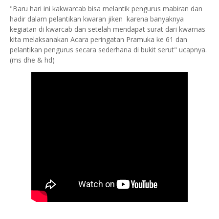
"Baru hari ini kakwarcab bisa melantik pengurus mabiran dan
hadir dalam pelantikan kwaran jiken karena banyaknya
kegiatan di kwarcab dan setelah mendapat surat dari kwarnas
kita melaksanakan Acara peringatan Pramuka ke 61 dan
pelantikan pengurus secara sederhana di bukit serut" ucapnya.
(ms dhe & hd)