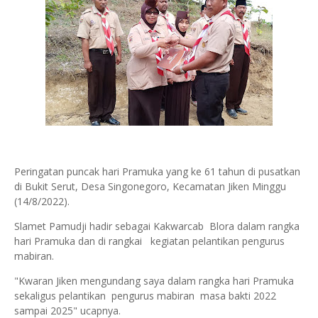
Peringatan puncak hari Pramuka yang ke 61 tahun di pusatkan
di Bukit Serut, Desa Singonegoro, Kecamatan Jiken Minggu
(14/8/2022).
Slamet Pamudji hadir sebagai Kakwarcab Blora dalam rangka
hari Pramuka dan di rangkai kegiatan pelantikan pengurus
mabiran.
"Kwaran Jiken mengundang saya dalam rangka hari Pramuka
sekaligus pelantikan pengurus mabiran masa bakti 2022
sampai 2025" ucapnya.