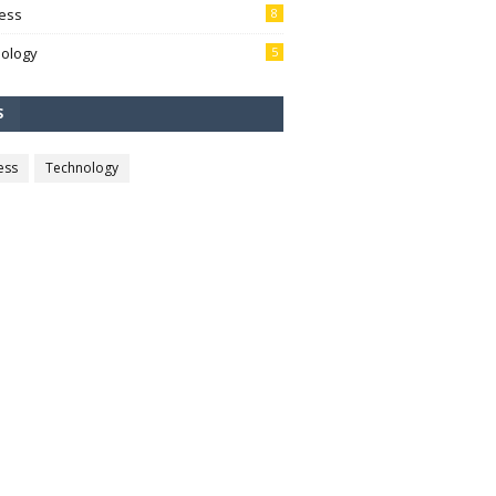
ess
8
ology
5
S
ess
Technology