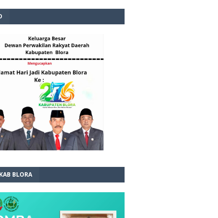
D
 KAB BLORA