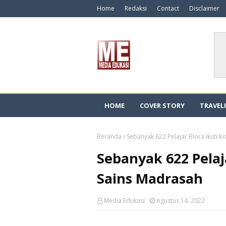
Home
Redaksi
Contact
Disclaimer
HOME
COVER STORY
TRAVEL
Beranda
Sebanyak 622 Pelajar Blora Ikuti 
Sebanyak 622 Pelaj
Sains Madrasah
Media Edukasi
Agustus 14, 2022