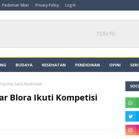
Pedoman Siber
Privacy Policy
Log In
ING
BUDAYA
KESEHATAN
PENDIDIKAN
OPINI
SER
Kompetisi Sains Madrasah
SOCI
ar Blora Ikuti Kompetisi