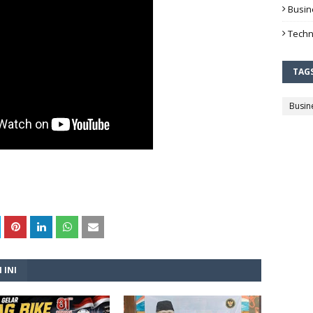
Busin
Techn
TAG
Busin
 INI