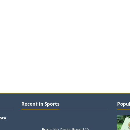
Recent in Sports
Popul
lora
Error: No Posts Found