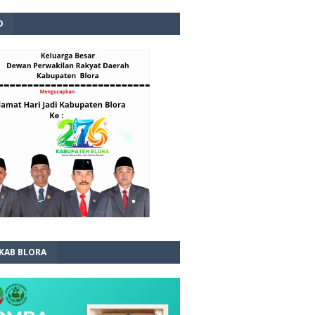
D
 KAB BLORA