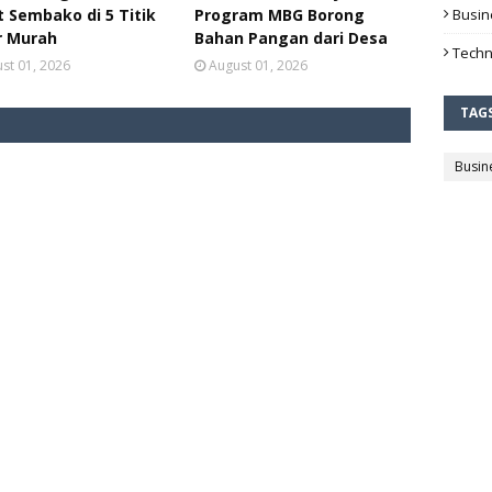
 Sembako di 5 Titik
Program MBG Borong
Busin
r Murah
Bahan Pangan dari Desa
Techn
st 01, 2026
August 01, 2026
TAG
Busin