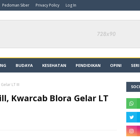
Pedoman Siber
Privacy Policy
Log In
ING
BUDAYA
KESEHATAN
PENDIDIKAN
OPINI
SER
Gelar LT III
SOCI
ll, Kwarcab Blora Gelar LT