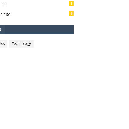
ess
8
ology
5
S
ess
Technology