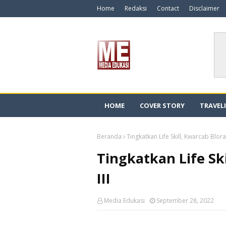
Home
Redaksi
Contact
Disclaimer
HOME
COVER STORY
TRAVEL
Beranda
Tingkatkan Life Skill, Kwarcab Blora 
Tingkatkan Life Ski
III
Media Edukasi
September 28, 2022