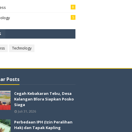
ess
8
ology
5
S
ess
Technology
ar Posts
Cegah Kebakaran Tebu, Desa
Kalangan Blora Siapkan Posko
Siaga
Juli 31, 2026
Perbedaan IPH (Izin Peralihan
Hak) dan Tapak Kapling