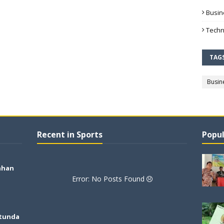
Busin
Techn
TAG
Busin
Recent in Sports
Popul
ahan
Error: No Posts Found
tunda