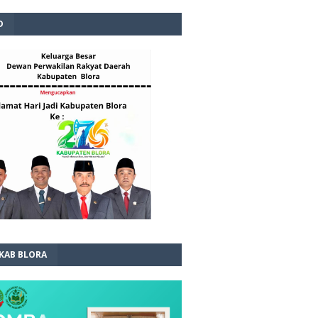
D
 KAB BLORA