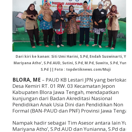
Dari kiri ke kanan: Siti Umi Harini, S.Pd, Endah Suswinarti, Yus
Mariyana Atho’, S.Pd.AUD, Sutini, S.Pd, M.Pd, Suwito, S.Pd, Yunia
S.Pd || Foto : topdetiknews.com/Muji
BLORA, ME
–
PAUD KB Lestari JPN yang berlokasi 
Desa Kemiri RT. 01 RW. 03 Kecamatan Jepon
Kabupaten Blora Jawa Tengah, mendapatkan
kunjungan dari Badan Akreditasi Nasional
Pendidikan Anak Usia Dini dan Pendidikan Non
Formal (BAN-PAUD dan PNF) Provinsi Jawa Tengah.
Nampak hadir sebagai Tim Asesor antara lain Yust
Mariyana Atho’, S.Pd.AUD dan Yunianna, S.Pd dari