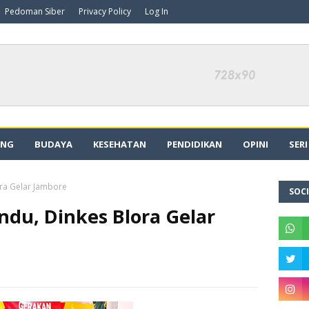
Pedoman Siber
Privacy Policy
Log In
ING
BUDAYA
KESEHATAN
PENDIDIKAN
OPINI
SER
ora Gelar Jambore
SOCI
ndu, Dinkes Blora Gelar