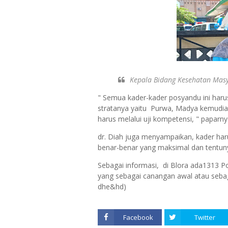
Kepala Bidang Kesehatan Masy
" Semua kader-kader posyandu ini haru
stratanya yaitu Purwa, Madya kemudian
harus melalui uji kompetensi, " paparn
dr. Diah juga menyampaikan, kader har
benar-benar yang maksimal dan tentuny
Sebagai informasi, di Blora ada1313 P
yang sebagai canangan awal atau sebag
dhe&hd)
Facebook
Twitter