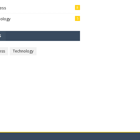
ess
8
ology
5
S
ess
Technology