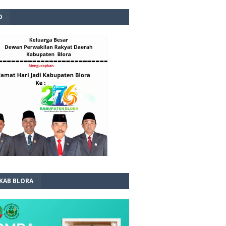
D
 KAB BLORA