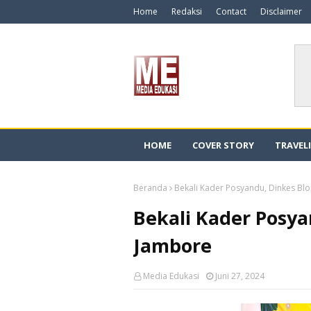
Home
Redaksi
Contact
Disclaimer
HOME
COVER STORY
TRAVEL
Beranda
Bekali Kader Posyandu, Dinkes Bl
Bekali Kader Posya
Jambore
Media Edukasi
Juni 27, 2024