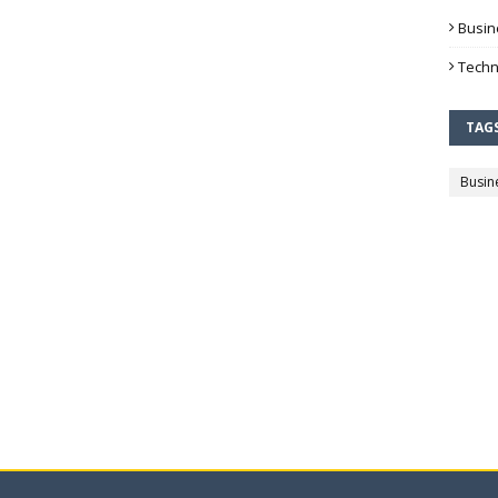
Busin
Techn
TAG
Busin