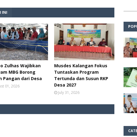
 INI
POP
o Zulhas Wajibkan
Musdes Kalangan Fokus
ram MBG Borong
Tuntaskan Program
n Pangan dari Desa
Tertunda dan Susun RKP
Desa 2027
st 01, 2026
July 31, 2026
CAT