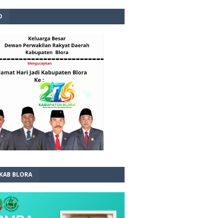
D
 KAB BLORA