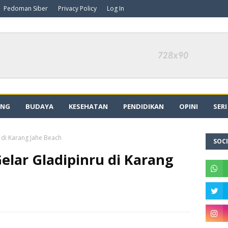
Pedoman Siber
Privacy Policy
Log In
ING
BUDAYA
KESEHATAN
PENDIDIKAN
OPINI
SER
di Karang Jahe Beach
SOCI
lar Gladipinru di Karang