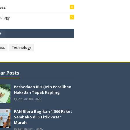
ess
8
ology
5
S
ess
Technology
ar Posts
Perbedaan IPH (Izin Peralihan
Hak) dan Tapak Kapling
Januari 04, 2022
PAN Blora Bagikan 1,500 Paket
Sembako di 5 Titik Pasar
Murah
Agustus 01, 2026