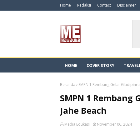
Home
Redaksi
Contact
Disclaimer
HOME
COVER STORY
TRAVEL
Beranda
SMPN 1 Rembang Gelar Gladipinru 
SMPN 1 Rembang Ge
Jahe Beach
Media Edukasi
November 06, 2024