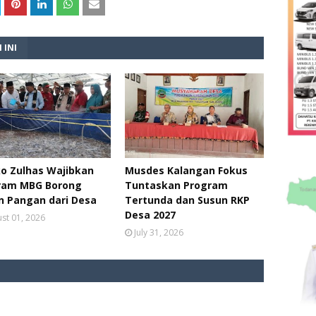
 INI
o Zulhas Wajibkan
Musdes Kalangan Fokus
ram MBG Borong
Tuntaskan Program
n Pangan dari Desa
Tertunda dan Susun RKP
Desa 2027
st 01, 2026
July 31, 2026