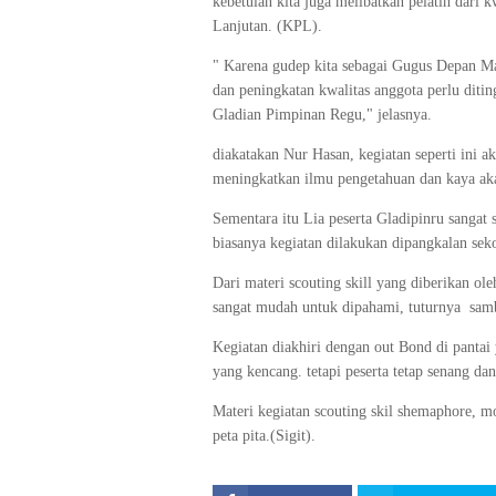
kebetulan kita juga melibatkan pelatih dari
Lanjutan. (KPL).
" Karena gudep kita sebagai Gugus Depan M
dan peningkatan kwalitas anggota perlu dit
Gladian Pimpinan Regu," jelasnya.
diakatakan Nur Hasan, kegiatan seperti ini a
meningkatkan ilmu pengetahuan dan kaya ak
Sementara itu Lia peserta Gladipinru sangat 
biasanya kegiatan dilakukan dipangkalan sek
Dari materi scouting skill yang diberikan ol
sangat mudah untuk dipahami, tuturnya samb
Kegiatan diakhiri dengan out Bond di pantai
yang kencang. tetapi peserta tetap senang d
Materi kegiatan scouting skil shemaphore, m
peta pita.(Sigit).