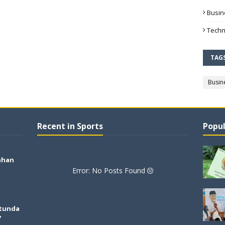
Busin
Techn
TAG
Busin
Recent in Sports
Popul
ahan
Error: No Posts Found
tunda
7