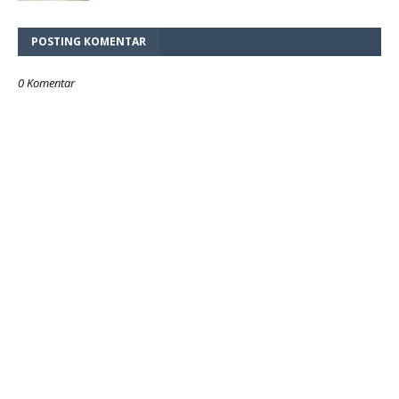
POSTING KOMENTAR
0 Komentar