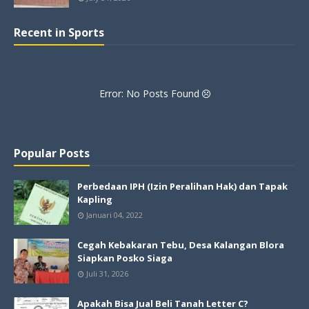
Recent in Sports
Error: No Posts Found
Popular Posts
Perbedaan IPH (Izin Peralihan Hak) dan Tapak
Kapling
Januari 04, 2022
Cegah Kebakaran Tebu, Desa Kalangan Blora
Siapkan Posko Siaga
Juli 31, 2026
Apakah Bisa Jual Beli Tanah Letter C?