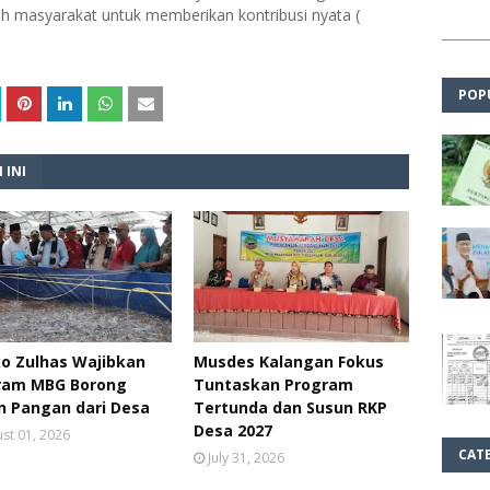
ah masyarakat untuk memberikan kontribusi nyata (
POP
 INI
o Zulhas Wajibkan
Musdes Kalangan Fokus
ram MBG Borong
Tuntaskan Program
n Pangan dari Desa
Tertunda dan Susun RKP
Desa 2027
st 01, 2026
CAT
July 31, 2026