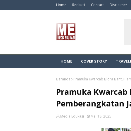
Home
Redaksi
Contact
Disclaimer
HOME
COVER STORY
TRAVEL
Beranda
Pramuka Kwarcab Blora Bantu Pem
Pramuka Kwarcab 
Pemberangkatan J
Media Edukasi
Mei 18, 2025