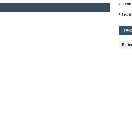
Busin
Techn
TAG
Busin