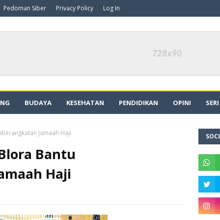
Pedoman Siber
Privacy Policy
Log In
ING
BUDAYA
KESEHATAN
PENDIDIKAN
OPINI
SER
berangkatan Jamaah Haji
SOCI
Blora Bantu
amaah Haji