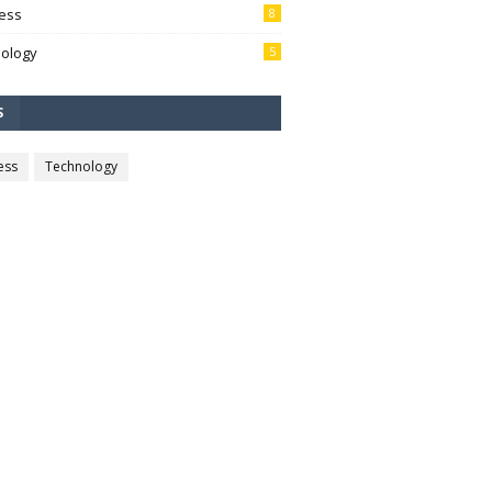
ess
8
ology
5
S
ess
Technology