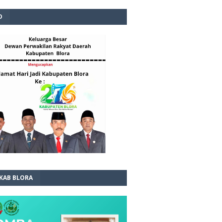
D
 KAB BLORA