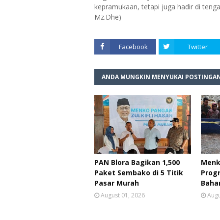
kepramukaan, tetapi juga hadir di teng
Mz.Dhe)
Facebook
Twitter
ANDA MUNGKIN MENYUKAI POSTINGAN
PAN Blora Bagikan 1,500
Menk
Paket Sembako di 5 Titik
Prog
Pasar Murah
Baha
August 01, 2026
Augu