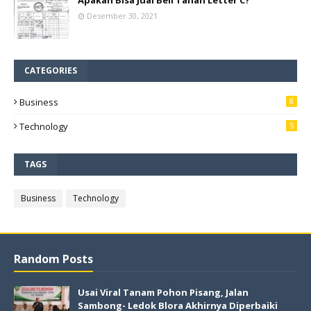
Apakah Bisa Jual Beli Tanah Letter C?
Desember 30, 2021
CATEGORIES
Business
8
Technology
5
TAGS
Business
Technology
Random Posts
Usai Viral Tanam Pohon Pisang, Jalan
Sambong- Ledok Blora Akhirnya Diperbaiki