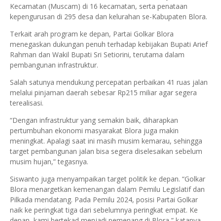
Kecamatan (Muscam) di 16 kecamatan, serta penataan
kepengurusan di 295 desa dan kelurahan se-Kabupaten Blora.
Terkait arah program ke depan, Partai Golkar Blora
menegaskan dukungan penuh terhadap kebijakan Bupati Arief
Rahman dan Wakil Bupati Sri Setiorini, terutama dalam
pembangunan infrastruktur.
Salah satunya mendukung percepatan perbaikan 41 ruas jalan
melalui pinjaman daerah sebesar Rp215 miliar agar segera
terealisasi.
“Dengan infrastruktur yang semakin baik, diharapkan
pertumbuhan ekonomi masyarakat Blora juga makin
meningkat. Apalagi saat ini masih musim kemarau, sehingga
target pembangunan jalan bisa segera diselesaikan sebelum
musim hujan,” tegasnya.
Siswanto juga menyampaikan target politik ke depan. “Golkar
Blora menargetkan kemenangan dalam Pemilu Legislatif dan
Pilkada mendatang. Pada Pemilu 2024, posisi Partai Golkar
naik ke peringkat tiga dari sebelumnya peringkat empat. Ke
depan, kami bertekad menjadi pemenang di Blora,” katanya.