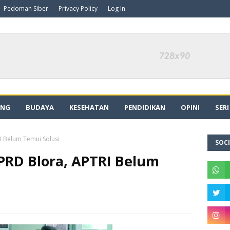
Pedoman Siber
Privacy Policy
Log In
ING
BUDAYA
KESEHATAN
PENDIDIKAN
OPINI
SER
I Belum Temui Solusi
SOCI
PRD Blora, APTRI Belum