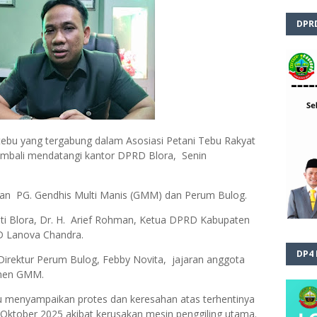
DPR
tebu yang tergabung dalam Asosiasi Petani Tebu Rakyat
embali mendatangi kantor DPRD Blora, Senin
gan PG. Gendhis Multi Manis (GMM) dan Perum Bulog.
ati Blora, Dr. H. Arief Rohman, Ketua DPRD Kabupaten
D Lanova Chandra.
DP4
 Direktur Perum Bulog, Febby Novita, jajaran anggota
emen GMM.
bu menyampaikan protes dan keresahan atas terhentinya
l Oktober 2025 akibat kerusakan mesin penggiling utama.