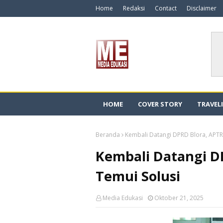
Home
Redaksi
Contact
Disclaimer
HOME
COVER STORY
TRAVEL
Beranda
Kembali Datangi DPRD Blora, APTR
Kembali Datangi D
Temui Solusi
Media Edukasi
Oktober 21, 2025