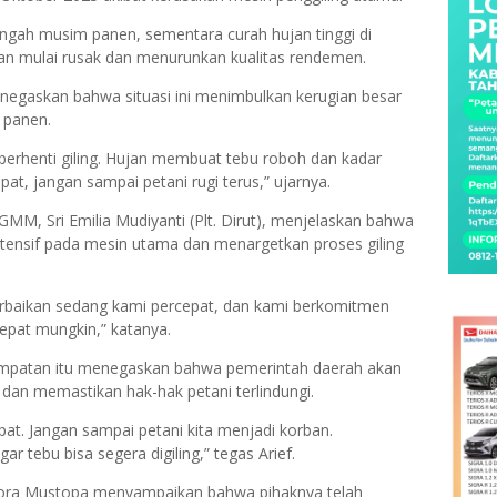
 tengah musim panen, sementara curah hujan tinggi di
an mulai rusak dan menurunkan kualitas rendemen.
negaskan bahwa situasi ini menimbulkan kerugian besar
 panen.
 berhenti giling. Hujan membuat tebu roboh dan kadar
pat, jangan sampai petani rugi terus,” ujarnya.
MM, Sri Emilia Mudiyanti (Plt. Dirut), menjelaskan bahwa
tensif pada mesin utama dan menargetkan proses giling
rbaikan sedang kami percepat, dan kami berkomitmen
cepat mungkin,” katanya.
empatan itu menegaskan bahwa pemerintah daerah akan
an memastikan hak-hak petani terlindungi.
pat. Jangan sampai petani kita menjadi korban.
r tebu bisa segera digiling,” tegas Arief.
ora Mustopa menyampaikan bahwa pihaknya telah