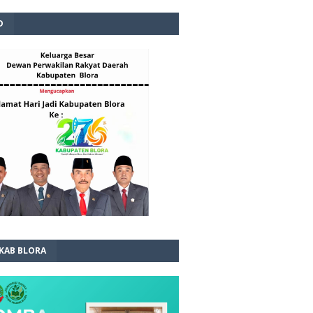
D
 KAB BLORA