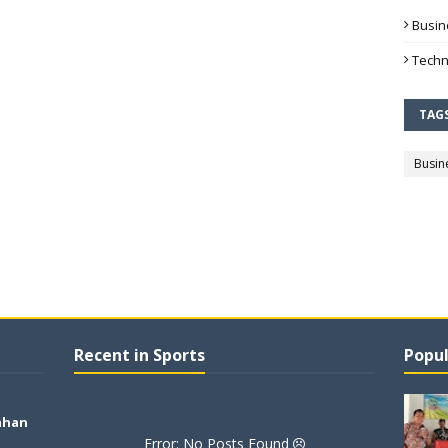
Busin
Techn
TAG
Busin
Recent in Sports
Popul
ahan
Error: No Posts Found