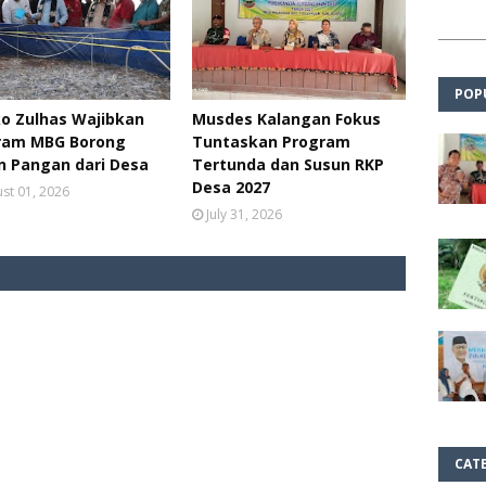
POP
o Zulhas Wajibkan
Musdes Kalangan Fokus
ram MBG Borong
Tuntaskan Program
n Pangan dari Desa
Tertunda dan Susun RKP
Desa 2027
st 01, 2026
July 31, 2026
CAT