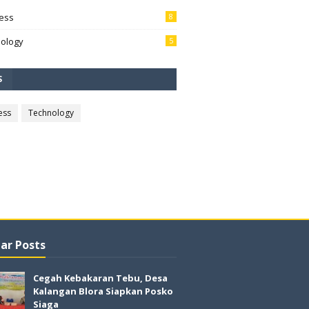
ess
8
ology
5
S
ess
Technology
ar Posts
Cegah Kebakaran Tebu, Desa
Kalangan Blora Siapkan Posko
Siaga