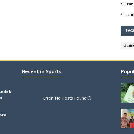
Busin
Techn
TAG
Busin
Recent in Sports
Popul
 Ledok
ki
Error: No Posts Found
lora