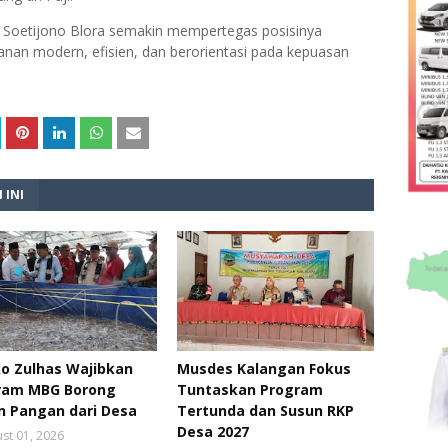
 R. Soetijono Blora semakin mempertegas posisinya
anan modern, efisien, dan berorientasi pada kepuasan
 INI
o Zulhas Wajibkan
Musdes Kalangan Fokus
ram MBG Borong
Tuntaskan Program
n Pangan dari Desa
Tertunda dan Susun RKP
Desa 2027
st 01, 2026