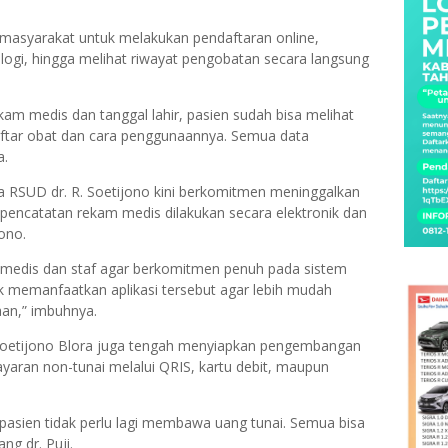
masyarakat untuk melakukan pendaftaran online,
logi, hingga melihat riwayat pengobatan secara langsung
 medis dan tanggal lahir, pasien sudah bisa melihat
aftar obat dan cara penggunaannya. Semua data
a.
wa RSUD dr. R. Soetijono kini berkomitmen meninggalkan
 pencatatan rekam medis dilakukan secara elektronik dan
ono.
 medis dan staf agar berkomitmen penuh pada sistem
tuk memanfaatkan aplikasi tersebut agar lebih mudah
aan,” imbuhnya.
. Soetijono Blora juga tengah menyiapkan pengembangan
ayaran non-tunai melalui QRIS, kartu debit, maupun
asien tidak perlu lagi membawa uang tunai. Semua bisa
ng dr. Puji.