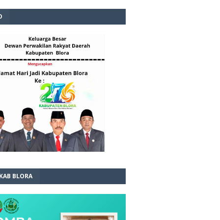
D
 KAB BLORA