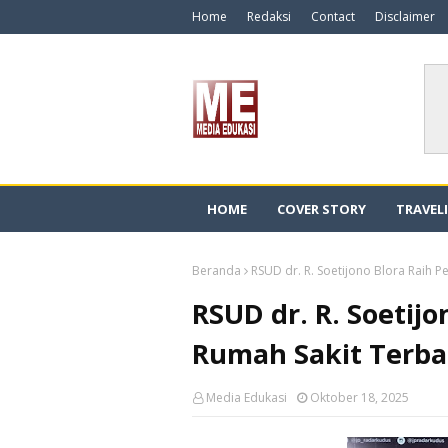
Home
Redaksi
Contact
Disclaimer
HOME
COVER STORY
TRAVEL
Beranda
RSUD dr. R. Soetijono Blora Raih P
RSUD dr. R. Soetij
Rumah Sakit Terbai
Media Edukasi
Oktober 18, 2025