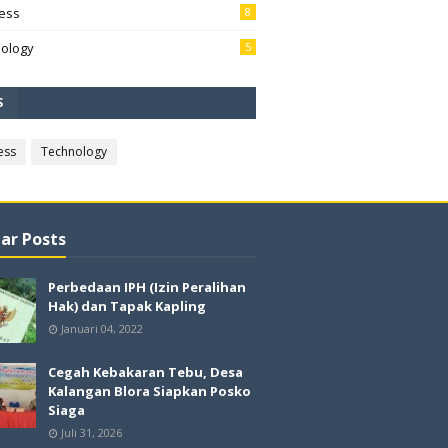
ess
8
ology
5
S
ess
Technology
ar Posts
Perbedaan IPH (Izin Peralihan
Hak) dan Tapak Kapling
Januari 04, 2022
Cegah Kebakaran Tebu, Desa
Kalangan Blora Siapkan Posko
Siaga
Juli 31, 2026