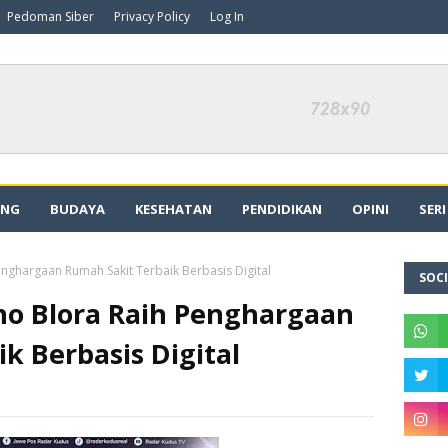
Pedoman Siber
Privacy Policy
Log In
ING
BUDAYA
KESEHATAN
PENDIDIKAN
OPINI
SER
enghargaan Rumah Sakit Terbaik Berbasis Digital
SOCI
ono Blora Raih Penghargaan
k Berbasis Digital