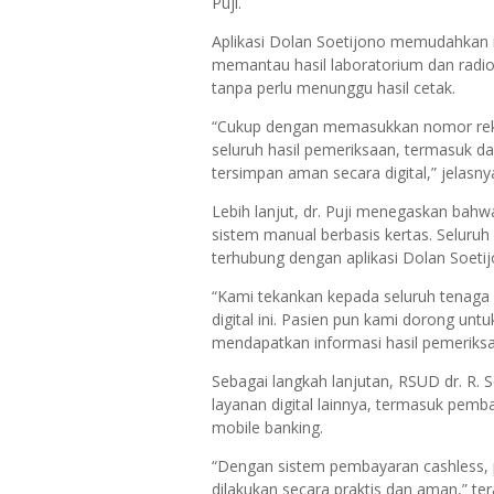
Puji.
Aplikasi Dolan Soetijono memudahkan 
memantau hasil laboratorium dan radio
tanpa perlu menunggu hasil cetak.
“Cukup dengan memasukkan nomor rekam
seluruh hasil pemeriksaan, termasuk d
tersimpan aman secara digital,” jelasny
Lebih lanjut, dr. Puji menegaskan bah
sistem manual berbasis kertas. Seluruh
terhubung dengan aplikasi Dolan Soetij
“Kami tekankan kepada seluruh tenaga
digital ini. Pasien pun kami dorong un
mendapatkan informasi hasil pemeriks
Sebagai langkah lanjutan, RSUD dr. R
layanan digital lainnya, termasuk pemb
mobile banking.
“Dengan sistem pembayaran cashless, p
dilakukan secara praktis dan aman,” tera