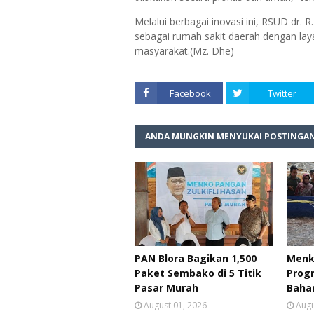
Melalui berbagai inovasi ini, RSUD dr.
sebagai rumah sakit daerah dengan lay
masyarakat.(Mz. Dhe)
Facebook
Twitter
ANDA MUNGKIN MENYUKAI POSTINGAN
PAN Blora Bagikan 1,500
Menk
Paket Sembako di 5 Titik
Prog
Pasar Murah
Baha
August 01, 2026
Augu