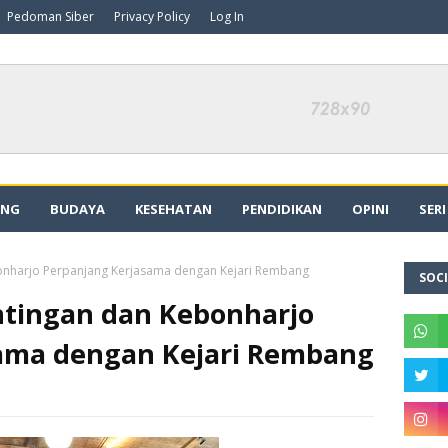
Pedoman Siber
Privacy Policy
Log In
ING
BUDAYA
KESEHATAN
PENDIDIKAN
OPINI
SER
onharjo Perpanjang Kerjasama dengan Kejari Rembang
SOCI
tingan dan Kebonharjo
ama dengan Kejari Rembang