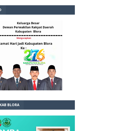
D
 KAB BLORA