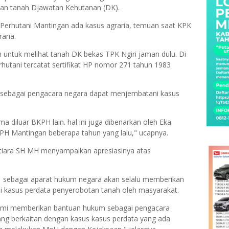
 dan tanah Djawatan Kehutanan (DK).
i Perhutani Mantingan ada kasus agraria, temuan saat KPK
raria.
 untuk melihat tanah DK bekas TPK Ngiri jaman dulu. Di
utani tercatat sertifikat HP nomor 271 tahun 1983
n sebagai pengacara negara dapat menjembatani kasus
a diluar BKPH lain. hal ini juga dibenarkan oleh Eka
KPH Mantingan beberapa tahun yang lalu," ucapnya.
tiara SH MH menyampaikan apresiasinya atas
U sebagai aparat hukum negara akan selalu memberikan
asus perdata penyerobotan tanah oleh masyarakat.
mi memberikan bantuan hukum sebagai pengacara
ng berkaitan dengan kasus kasus perdata yang ada