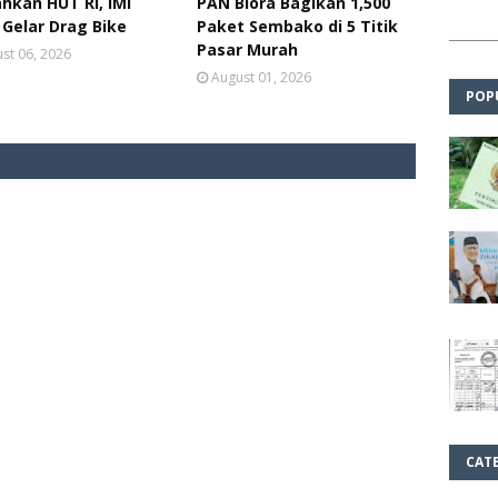
hkan HUT RI, IMI
PAN Blora Bagikan 1,500
 Gelar Drag Bike
Paket Sembako di 5 Titik
Pasar Murah
st 06, 2026
August 01, 2026
POP
CAT