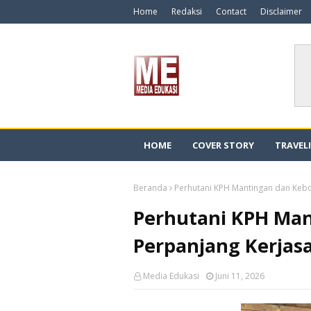
Home
Redaksi
Contact
Disclaimer
HOME
COVER STORY
TRAVEL
Beranda
Perhutani KPH Mantingan dan Keb
Perhutani KPH Man
Perpanjang Kerjas
Media Edukasi
Juni 11, 2026