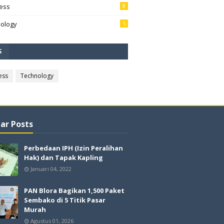
ess
8
ology
5
S
ess
Technology
ar Posts
Perbedaan IPH (Izin Peralihan
Hak) dan Tapak Kapling
Januari 04, 2022
PAN Blora Bagikan 1,500 Paket
Sembako di 5 Titik Pasar
Murah
Agustus 01, 2026