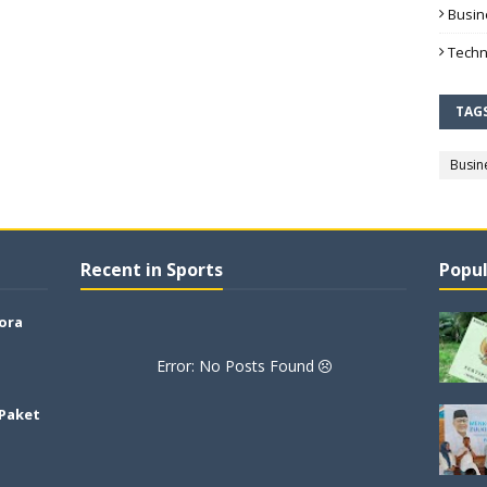
Busin
Techn
TAG
Busin
Recent in Sports
Popul
lora
Error: No Posts Found
 Paket