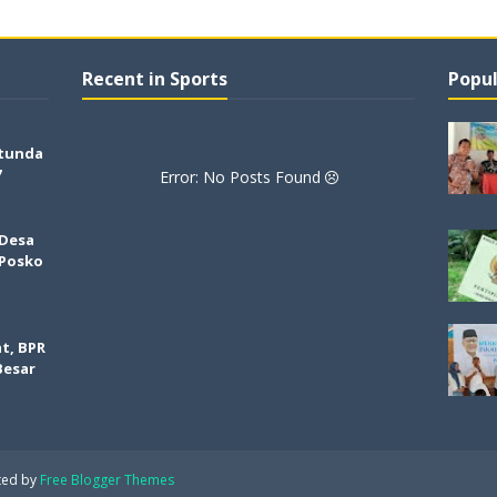
Recent in Sports
Popul
tunda
7
Error: No Posts Found
 Desa
 Posko
t, BPR
Besar
ted by
Free Blogger Themes