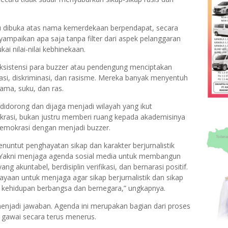
ntu dibuka atas nama kemerdekaan berpendapat, secara
ampaikan apa saja tanpa filter dari aspek pelanggaran
ai nilai-nilai kebhinekaan.
eksistensi para buzzer atau pendengung menciptakan
si, diskriminasi, dan rasisme. Mereka banyak menyentuh
gama, suku, dan ras.
idorong dan dijaga menjadi wilayah yang ikut
mokrasi, bukan justru memberi ruang kepada akademisinya
demokrasi dengan menjadi buzzer.
nuntut penghayatan sikap dan karakter berjurnalistik
l. Yakni menjaga agenda sosial media untuk membangun
g akuntabel, berdisiplin verifikasi, dan bernarasi positif.
yaan untuk menjaga agar sikap berjurnalistik dan sikap
 kehidupan berbangsa dan bernegara,” ungkapnya.
l menjadi jawaban. Agenda ini merupakan bagian dari proses
gawai secara terus menerus.