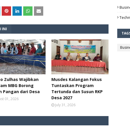
Busin
Techn
 INI
TAG
Busin
o Zulhas Wajibkan
Musdes Kalangan Fokus
ram MBG Borong
Tuntaskan Program
n Pangan dari Desa
Tertunda dan Susun RKP
Desa 2027
st 01, 2026
July 31, 2026