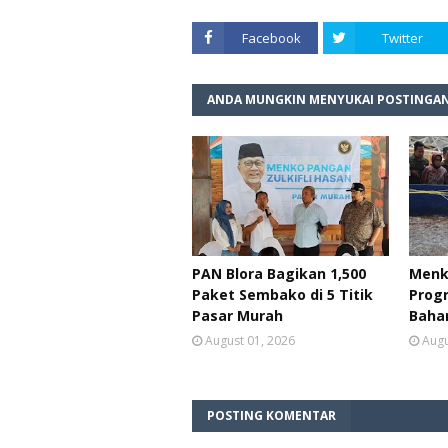
Facebook
Twitter
ANDA MUNGKIN MENYUKAI POSTINGAN
PAN Blora Bagikan 1,500
Menk
Paket Sembako di 5 Titik
Prog
Pasar Murah
Baha
August 01, 2026
Augu
POSTING KOMENTAR