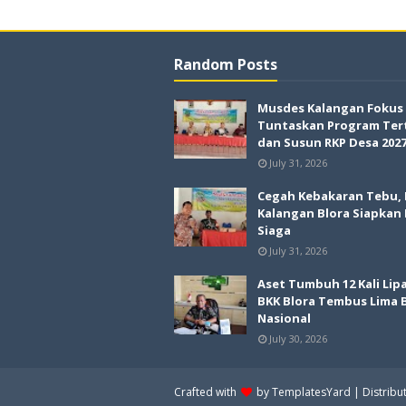
Random Posts
Musdes Kalangan Fokus
Tuntaskan Program Ter
dan Susun RKP Desa 202
July 31, 2026
Cegah Kebakaran Tebu,
Kalangan Blora Siapkan
Siaga
July 31, 2026
Aset Tumbuh 12 Kali Lipa
BKK Blora Tembus Lima 
Nasional
July 30, 2026
Crafted with
by
TemplatesYard
| Distribu