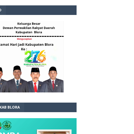
D
 KAB BLORA