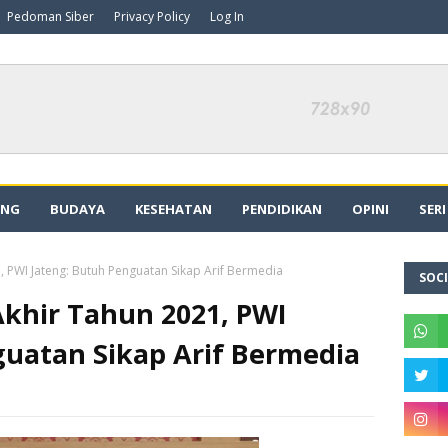
Pedoman Siber
Privacy Policy
Log In
ING
BUDAYA
KESEHATAN
PENDIDIKAN
OPINI
SER
, PWI Jateng: Butuh Penguatan Sikap Arif Bermedia
SOCI
Akhir Tahun 2021, PWI
guatan Sikap Arif Bermedia