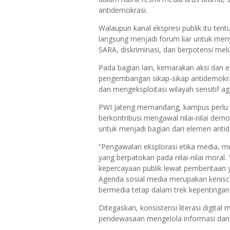
antidemokrasi.
Walaupun kanal ekspresi publik itu te
langsung menjadi forum liar untuk meny
SARA, diskriminasi, dan berpotensi meluk
Pada bagian lain, kemarakan aksi dan 
pengembangan sikap-sikap antidemokra
dan mengeksploitasi wilayah sensitif a
PWI Jateng memandang, kampus perlu d
berkontribusi mengawal nilai-nilai de
untuk menjadi bagian dari elemen anti
“Pengawalan eksplorasi etika media, me
yang berpatokan pada nilai-nilai mora
kepercayaan publik lewat pemberitaan yan
Agenda sosial media merupakan kenisca
bermedia tetap dalam trek kepentingan
Ditegaskan, konsistensi literasi digita
pendewasaan mengelola informasi dan 