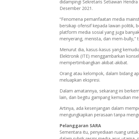
didampingi Sekretaris Setiawan Hendra
Desember 2021.
“Fenomena pemanfaatan media mainstr
bersikap ofensif kepada lawan politik, 
platform media sosial yang juga bany
menyerang, menista, dan mem-bully,” 
Menurut dia, kasus-kasus yang kemudia
Elektronik (ITE) menggambarkan konsek
mempertimbangkan akibat-akibat.
Orang atau kelompok, dalam bidang ap
meluapkan ekspresi.
Dalam amatannya, sekarang ini berke
lain, dan begitu gampang kemudian me
Artinya, ada kesenjangan dalam memper
mengungkapkan perasaan tanpa mengeks
Pelanggaran SARA
Sementara itu, penyediaan ruang untuk
dalam rubrik resmi media arus utama, s