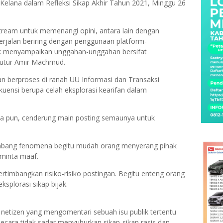
 Kelana dalam Refleksi Sikap Akhir Tahun 2021, Minggu 26
eam untuk memenangi opini, antara lain dengan
berjalan beriring dengan penggunaan platform-
ak menyampaikan unggahan-unggahan bersifat
tutur Amir Machmud.
n berproses di ranah UU Informasi dan Transaksi
uensi berupa celah eksplorasi kearifan dalam
a pun, cenderung main posting semaunya untuk
mbang fenomena begitu mudah orang menyerang pihak
minta maaf.
timbangkan risiko-risiko postingan. Begitu enteng orang
plorasi sikap bijak.
 netizen yang mengomentari sebuah isu publik tertentu
ecara tidak sadar menyuburkan sikap-sikap rasis dan