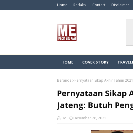
Home
Redaksi
Contact
Disclaimer
HOME
COVER STORY
TRAVEL
Beranda
Pernyataan Sikap Akhir Tahun 2021
Pernyataan Sikap 
Jateng: Butuh Pen
Tio
Desember 26, 2021