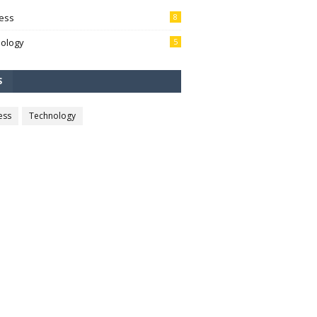
ess
8
ology
5
S
ess
Technology