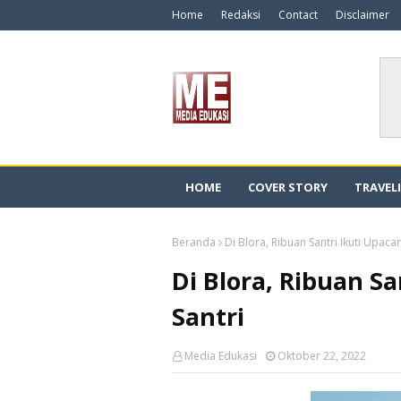
Home
Redaksi
Contact
Disclaimer
HOME
COVER STORY
TRAVEL
Beranda
Di Blora, Ribuan Santri Ikuti Upacar
Di Blora, Ribuan Sa
Santri
Media Edukasi
Oktober 22, 2022