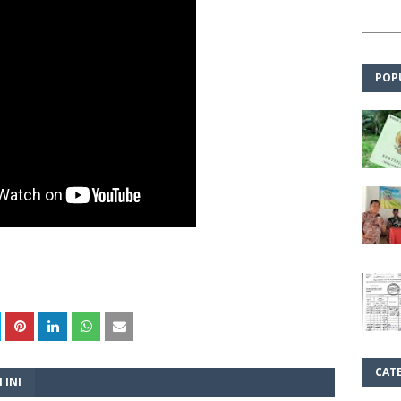
POP
CAT
 INI