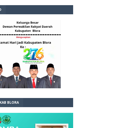
D
 KAB BLORA