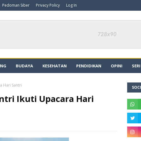
Pedoman Siber
Privacy Policy
Log In
ING
BUDAYA
KESEHATAN
PENDIDIKAN
OPINI
SER
a Hari Santri
SOCI
ntri Ikuti Upacara Hari