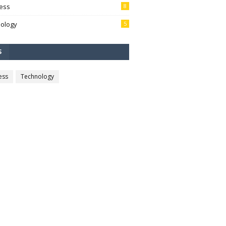
ess
8
ology
5
S
ess
Technology