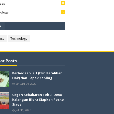
ess
8
ology
5
S
ess
Technology
ar Posts
Perbedaan IPH (Izin Peralihan
Hak) dan Tapak Kapling
Januari 04, 2022
Cegah Kebakaran Tebu, Desa
Kalangan Blora Siapkan Posko
Siaga
Juli 31, 2026