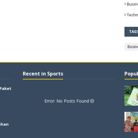
Busin
Techn
TAG
Busin
Recent in Sports
Popul
 Paket
Error: No Posts Found
ahan