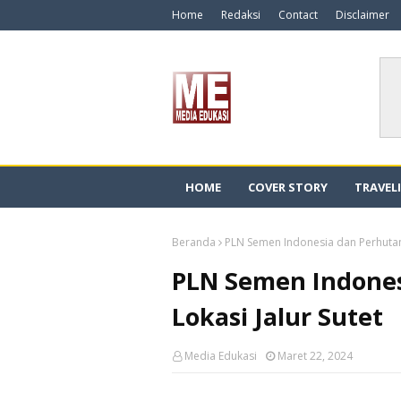
Home
Redaksi
Contact
Disclaimer
HOME
COVER STORY
TRAVEL
Beranda
PLN Semen Indonesia dan Perhutani 
PLN Semen Indones
Lokasi Jalur Sutet
Media Edukasi
Maret 22, 2024