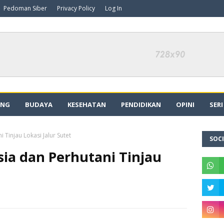
Pedoman Siber
Privacy Policy
Log In
ING
BUDAYA
KESEHATAN
PENDIDIKAN
OPINI
SER
Tinjau Lokasi Jalur Sutet
SOCI
ia dan Perhutani Tinjau