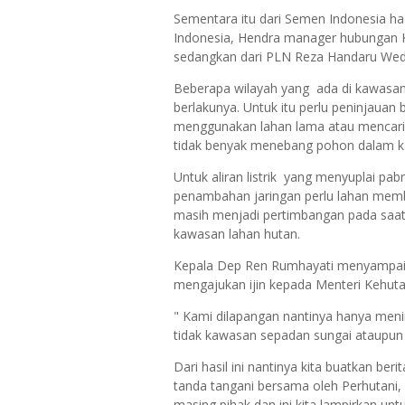
Sementara itu dari Semen Indonesia h
Indonesia, Hendra manager hubungan Ko
sedangkan dari PLN Reza Handaru We
Beberapa wilayah yang ada di kawasan
berlakunya. Untuk itu perlu peninjaua
menggunakan lahan lama atau mencari 
tidak benyak menebang pohon dalam 
Untuk aliran listrik yang menyuplai pa
penambahan jaringan perlu lahan memb
masih menjadi pertimbangan pada saa
kawasan lahan hutan.
Kepala Dep Ren Rumhayati menyampai
mengajukan ijin kepada Menteri Kehut
" Kami dilapangan nantinya hanya meni
tidak kawasan sepadan sungai ataupun k
Dari hasil ini nantinya kita buatkan be
tanda tangani bersama oleh Perhutani, S
masing pihak dan ini kita lampirkan un