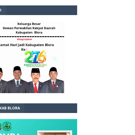
D
 KAB BLORA