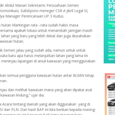
adir Abdul Manan Sekretarris Perusahaan Semen
monikasi, Sulistiyono meneger CSR A Jibril Legal SI,
dya Manager Perencanaan UP 3 Kudus.
 hutan Mantingan rata –rata sudah habis masa
n bersama apakah lokasi untuk menambah jaringan masih
lahan yang baru yang lebih dekat dan juga diusahakan
kawasan hutan.
brik Semen jalau yang sudah ada, namun untuk untuk
uka baru apa harus melanjutkan lahan yang lama ini
t meninjau lapangan di areal kawasan yang menggunakan
kan semua pengguna kawasan hutan antar BUMN tetap
anan.
njau dan melihat kawasan mana yang akan dipakai asal
awasan lindung,” ujar dia.
rita Acara tentang daerah yang akan diggunakan yang di
I dan PLN. Dari hasil BAP ini kita berikan kepada masing-
tuk pengajuan ijin kawasan baik lama maupun baru.