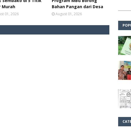
 Sembako di 5 Titik
Program MBG Borong
r Murah
Bahan Pangan dari Desa
st 01, 2026
August 01, 2026
POP
CAT