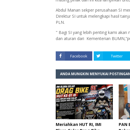
Abdul Manan sekper perusahaan SI men
Direktur SI untuk melengkapi hasil ta
PLN.
" Bagi SI yang lebih penting kami aka
dan aturan dari Kementerian BUMN,”pu
Facebook
Twitter
ANDA MUNGKIN MENYUKAI POSTINGAN
Meriahkan HUT RI, IMI
PAN B