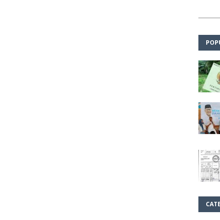
POP
CAT