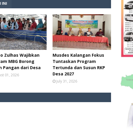
 INI
o Zulhas Wajibkan
Musdes Kalangan Fokus
ram MBG Borong
Tuntaskan Program
n Pangan dari Desa
Tertunda dan Susun RKP
Desa 2027
st 01, 2026
July 31, 2026