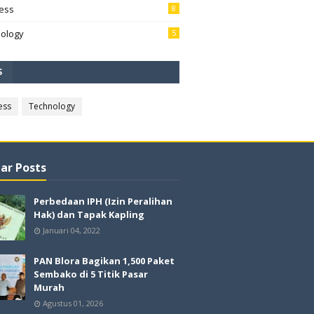
ess
8
ology
5
S
ess
Technology
ar Posts
Perbedaan IPH (Izin Peralihan
Hak) dan Tapak Kapling
Januari 04, 2022
PAN Blora Bagikan 1,500 Paket
Sembako di 5 Titik Pasar
Murah
Agustus 01, 2026