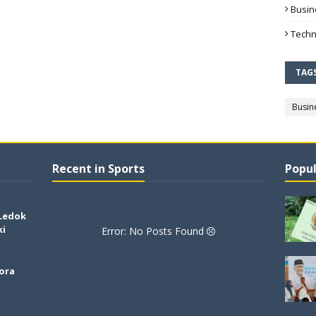
Busin
Techn
TAG
Busin
Recent in Sports
Popul
 Ledok
ki
Error: No Posts Found
lora