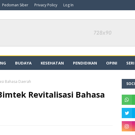
Pedoman Siber
Privacy Policy
Log In
ING
BUDAYA
KESEHATAN
PENDIDIKAN
OPINI
SER
sasi Bahasa Daerah
SOCI
Bimtek Revitalisasi Bahasa