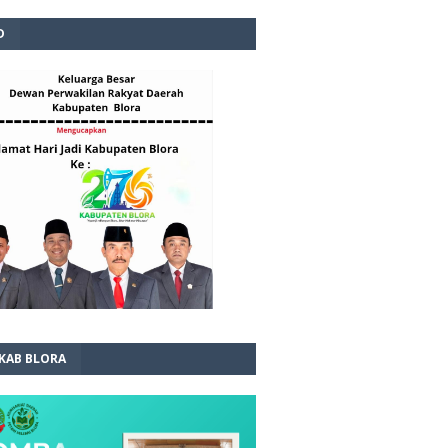
D
 KAB BLORA