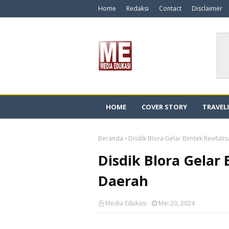
Home
Redaksi
Contact
Disclaimer
HOME
COVER STORY
TRAVEL
Beranda
Disdik Blora Gelar Bimtek Revitali
Disdik Blora Gelar 
Daerah
Media Edukasi
Mei 20, 2024