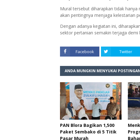
Mural tersebut diharapkan tidak hanya m
akan pentingnya menjaga kelestarian p
Dengan adanya kegiatan ini, diharapka
sektor pertanian semakin terjaga demi
Facebook
Twitter
ANDA MUNGKIN MENYUKAI POSTINGAN
PAN Blora Bagikan 1,500
Menk
Paket Sembako di 5 Titik
Prog
Pasar Murah
Baha