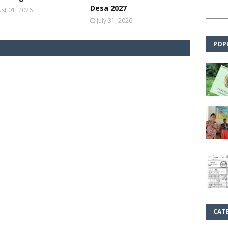
Desa 2027
st 01, 2026
July 31, 2026
POP
CAT