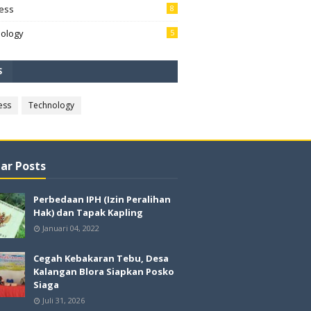
ess
8
ology
5
S
ess
Technology
ar Posts
Perbedaan IPH (Izin Peralihan
Hak) dan Tapak Kapling
Januari 04, 2022
Cegah Kebakaran Tebu, Desa
Kalangan Blora Siapkan Posko
Siaga
Juli 31, 2026