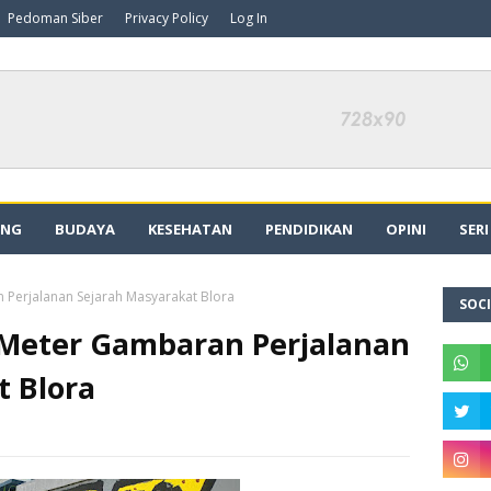
Pedoman Siber
Privacy Policy
Log In
ING
BUDAYA
KESEHATAN
PENDIDIKAN
OPINI
SER
 Perjalanan Sejarah Masyarakat Blora
SOCI
 Meter Gambaran Perjalanan
t Blora