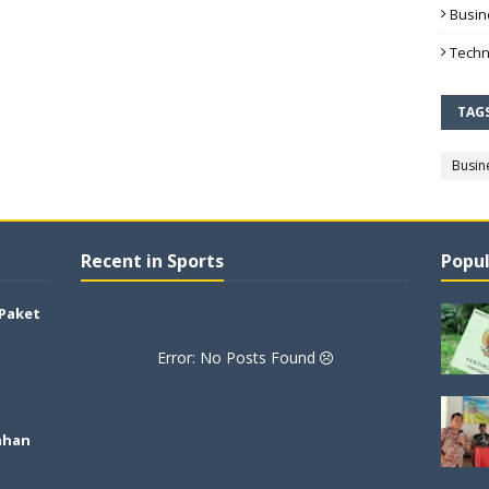
Busin
Techn
TAG
Busin
Recent in Sports
Popul
 Paket
Error: No Posts Found
ahan