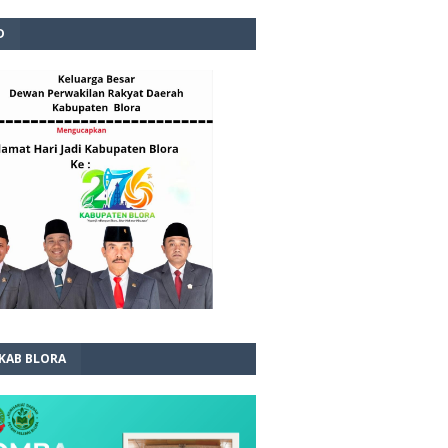
D
 KAB BLORA