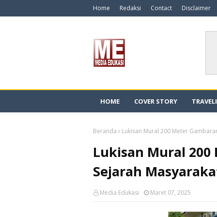
Home
Redaksi
Contact
Disclaimer
HOME
COVER STORY
TRAVEL
Beranda
Lukisan Mural 200 Meter Gambaran
Lukisan Mural 200
Sejarah Masyaraka
Media Edukasi
Maret 07, 2025