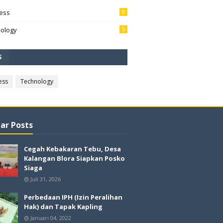
ess
8
ology
5
S
ess
Technology
ar Posts
Cegah Kebakaran Tebu, Desa
Kalangan Blora Siapkan Posko
Siaga
Juli 31, 2026
Perbedaan IPH (Izin Peralihan
Hak) dan Tapak Kapling
Januari 04, 2022