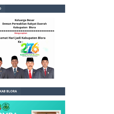
D
 KAB BLORA