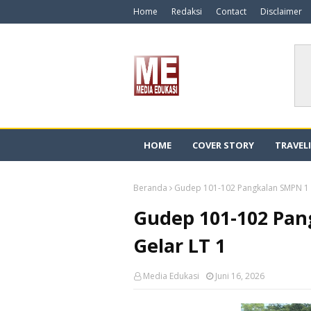
Home
Redaksi
Contact
Disclaimer
HOME
COVER STORY
TRAVEL
Beranda
Gudep 101-102 Pangkalan SMPN 1 
Gudep 101-102 Pa
Gelar LT 1
Media Edukasi
Juni 16, 2026