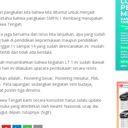
ri pangkalan kita bahwa kita dituntut untuk menjadi
k ketahui bahwa pangkalan SMPN 1 Rembang merupakan
Jawa Tengah.
ita jaga bersama dan terus kita lanjutkan, apa yang sudah
g baik di pendidikan kepramukaan maupun pendidikan
anggal 11 sampai 14 yang sudah direncanakan ini mudah-
ertib dan tidak ada kendala.
mah menambahkan bahwa kegiatan LT 1 ini sudah diawali
 hari ini dilakukan upacara pembukaan secara resmi.
an adalah , Pionering besar, Pionering miniatur, Pbb,
 Peta lapangan. sedangkan kegiatan seni budaya,
 poster tiga dimensi.
awa Tengah kami secara konsisten harus selalu update
ka yang diterbitkan oleh kwartir Nasional, ucap dia.
gus depan, tutupnya. (Sigit).