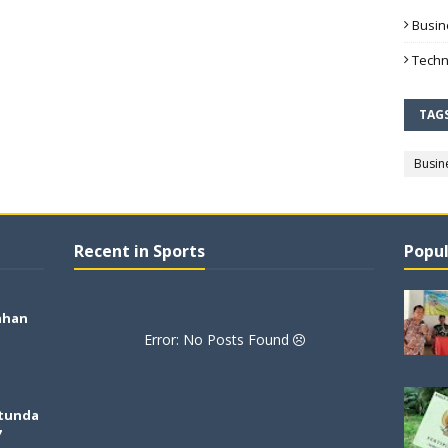
Busin
Techn
TAG
Busin
Recent in Sports
Popul
ahan
Error: No Posts Found
tunda
7