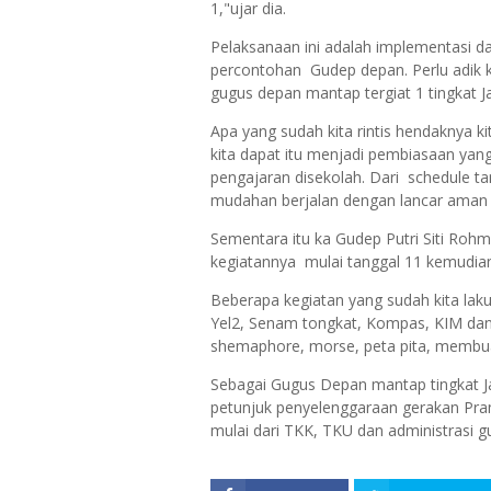
1,"ujar dia.
Pelaksanaan ini adalah implementasi da
percontohan Gudep depan. Perlu adi
gugus depan mantap tergiat 1 tingkat 
Apa yang sudah kita rintis hendaknya k
kita dapat itu menjadi pembiasaan yan
pengajaran disekolah. Dari schedule t
mudahan berjalan dengan lancar aman t
Sementara itu ka Gudep Putri Siti Roh
kegiatannya mulai tanggal 11 kemudian
Beberapa kegiatan yang sudah kita lakuk
Yel2, Senam tongkat, Kompas, KIM dan
shemaphore, morse, peta pita, membuat
Sebagai Gugus Depan mantap tingkat J
petunjuk penyelenggaraan gerakan Pramu
mulai dari TKK, TKU dan administrasi gu