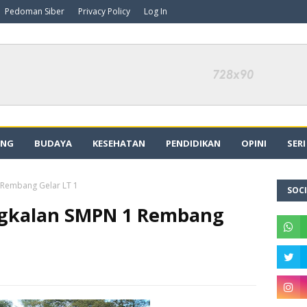
Pedoman Siber
Privacy Policy
Log In
ING
BUDAYA
KESEHATAN
PENDIDIKAN
OPINI
SER
Rembang Gelar LT 1
SOCI
ngkalan SMPN 1 Rembang