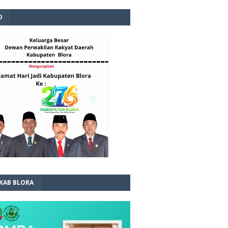
D
 KAB BLORA