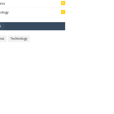
ess
8
ology
5
S
ess
Technology