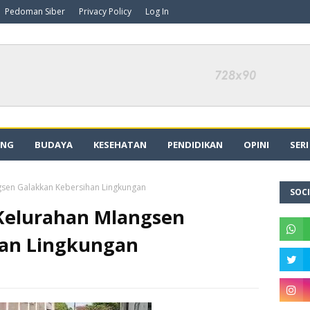
Pedoman Siber
Privacy Policy
Log In
ING
BUDAYA
KESEHATAN
PENDIDIKAN
OPINI
SER
sen Galakkan Kebersihan Lingkungan
SOCI
Kelurahan Mlangsen
han Lingkungan