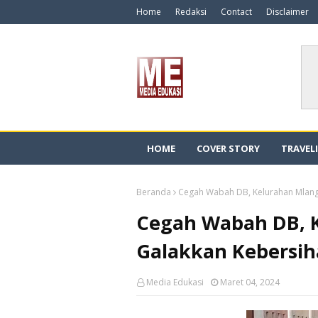
Home
Redaksi
Contact
Disclaimer
HOME
COVER STORY
TRAVEL
Beranda
Cegah Wabah DB, Kelurahan Mlang
Cegah Wabah DB, 
Galakkan Kebersi
Media Edukasi
Maret 04, 2024