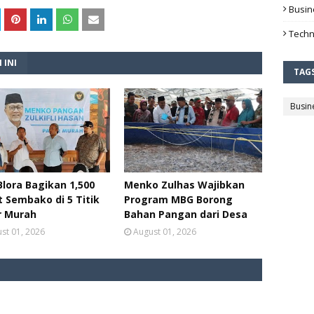
Busin
Techn
 INI
TAG
Busin
lora Bagikan 1,500
Menko Zulhas Wajibkan
 Sembako di 5 Titik
Program MBG Borong
r Murah
Bahan Pangan dari Desa
st 01, 2026
August 01, 2026